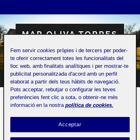
MAR OLIVA TORRES
Fem servir
cookies
pròpies i de tercers per poder-
Espai Personal
te oferir correctament totes les funcionalitats del
lloc web, amb finalitats analítiques i per mostrar-te
publicitat personalitzada d'acord amb un perfil
Toggle
elaborat a partir dels teus hàbits de navegació.
Toggle
search
mobile
Pots acceptar, rebutjar o configurar les teves
field
menu
preferències fent clic a sota, o obtenir-ne més
Proposta projecte fotogràfic
informació en la nostra
política de cookies.
30 NOVEMBRE, 2021
/
1 COMENTARI
Acceptar
Taller de fotografia
Públic
aula 1