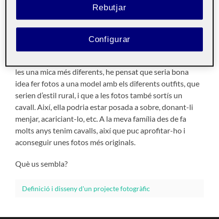
Rebutjar
Bon vespre a tots i totes,
Configurar
La meva idea per al projecte fotogràfic és fer fotos d’una
col·lecció de roba, per a una editorial de moda. Per fer-
les una mica més diferents, he pensat que seria bona
idea fer fotos a una model amb els diferents outfits, que
serien d’estil rural, i que a les fotos també sortís un
cavall. Així, ella podria estar posada a sobre, donant-li
menjar, acariciant-lo, etc. A la meva família des de fa
molts anys tenim cavalls, així que puc aprofitar-ho i
aconseguir unes fotos més originals.
Què us sembla?
Definició i disseny d'un projecte fotogràfic